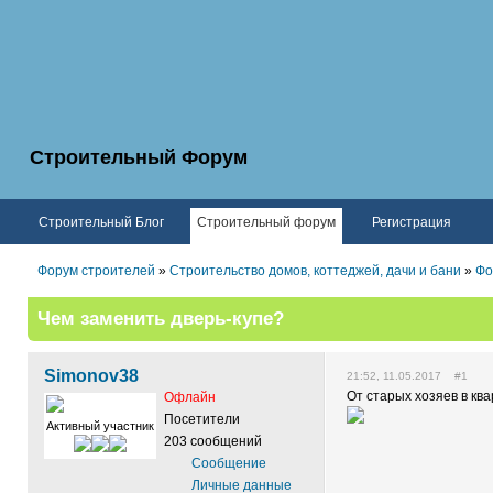
Строительный Форум
Строительный Блог
Строительный форум
Регистрация
Форум строителей
»
Строительство домов, коттеджей, дачи и бани
»
Фо
Чем заменить дверь-купе?
Simonov38
21:52, 11.05.2017 #1
От старых хозяев в кв
Офлайн
Посетители
Активный участник
203 сообщений
Сообщение
Личные данные