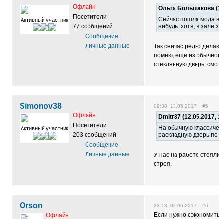
Офлайн
Ольга Большакова (1
Посетители
Сейчас пошла мода во
Активный участник
77 сообщений
нибудь. хотя, в зале
Сообщение
Личные данные
Так сейчас редко дела
помню, еще из обычног
стеклянную дверь, смо
Simonov38
09:38, 13.05.2017 #5
Офлайн
Dmitr87 (12.05.2017, 
Посетители
На обычную классиче
Активный участник
203 сообщений
раскладную дверь по 
Сообщение
Личные данные
У нас на работе стоял
строя.
Orson
22:13, 03.06.2017 #6
Если нужно сэкономить
Офлайн