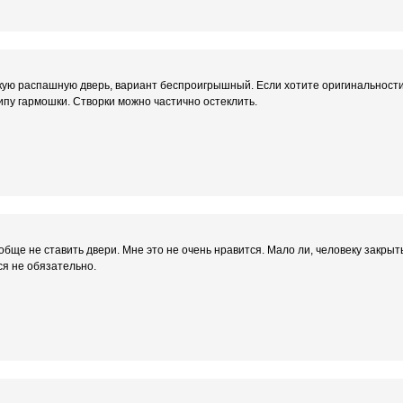
кую распашную дверь, вариант беспроигрышный. Если хотите оригинальност
ипу гармошки. Створки можно частично остеклить.
бще не ставить двери. Мне это не очень нравится. Мало ли, человеку закрыт
ся не обязательно.