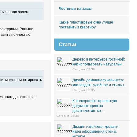
Лестницы на заказ
ться надо зачем-
Какие пластиковые окна лучше
поставить в квартиру
фактурами. Раньше,
тавить полностью
Статьи
Дерево в интерьере гостиной:
как использовать натуральн...
Сегодня, 02:36
ти, можно вмонтировать
Дизайн домашнего кабинета:
как создать удобное и стильн...
Сегодня, 02:35
ез полгода вышли из
Как сохранить проектную
документацию на
десятилетия: со...
Сегодня, 02:34
Дизайн изголовья кровати:
идеи оформления стены,
которы...