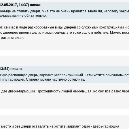
2.05.2017, 14:37) писал:
обще не ставить двери. Мне это не очень нравится. Мало ли, человеку закры
 закрываться не обязательно.
ют, сейчас в моде разнообразные виды дверей со сложными конструкциями и 
о дверного проема делали арки, сейчас это тоже ушло в небытие. Можно пос
трится стильно.
13:54) писал:
скую распашную дверь, вариант беспроигрышный. Если хотите оригинальнос
типу гармошки. Створки можно частично остеклить.
и две двери-гармошки. Проходимость людей небольшая, но они всё равно чер
 место и без двери оставлять не хотите, вариант один - дверь-гармошка