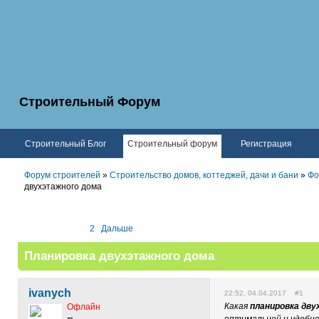
Строительный Форум
Строительный Блог
Строительный форум
Регистрация
Форум строителей
»
Строительство домов, коттеджей, дачи и бани
»
Фо
двухэтажного дома
1
2
Дальше
Планировка двухэтажного дома
ivanych
22:52, 04.04.2017 #1
Какая
планировка дву
Офлайн