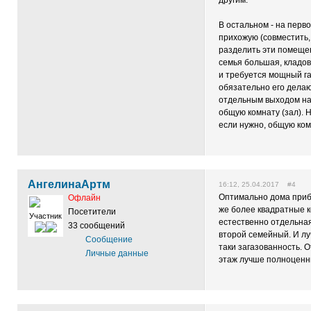
другим.
В остальном - на перв
прихожую (совместить, 
разделить эти помещен
семья большая, кладов
и требуется мощный га
обязательно его делаю
отдельным выходом на 
общую комнату (зал). 
если нужно, общую комн
АнгелинаАртм
16:12, 25.04.2017 #4
Оптимально дома прибл
Офлайн
же более квадратные к
Посетители
Участник
естественно отдельная
33 сообщений
второй семейный. И лу
Сообщение
таки загазованность. О
Личные данные
этаж лучше полноценн