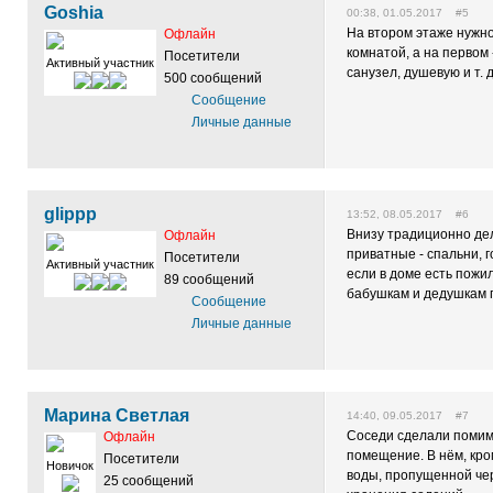
Goshia
00:38, 01.05.2017 #5
На втором этаже нужно
Офлайн
комнатой, а на первом 
Посетители
Активный участник
санузел, душевую и т. д
500 сообщений
Сообщение
Личные данные
glippp
13:52, 08.05.2017 #6
Внизу традиционно дел
Офлайн
приватные - спальни, г
Посетители
Активный участник
если в доме есть пожи
89 сообщений
бабушкам и дедушкам п
Сообщение
Личные данные
Марина Светлая
14:40, 09.05.2017 #7
Соседи сделали помим
Офлайн
помещение. В нём, кро
Посетители
Новичок
воды, пропущенной чер
25 сообщений