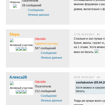
оптимальной и удобно
Посетители
Новичок
мнение форумчан о ра
28 сообщений
домов, желательно с ф
Сообщение
Личные данные
Slepa
17:25, 05.04.2017 #2
Спальни и зал лучше п
Офлайн
Кухня, ванна, туалет 
Администраторы
Активный участник
на 1 этаже. Хотя можно
567 сообщений
вниз не бегать.
Сообщение
Личные данные
Алекса26
20:05, 05.04.2017 #3
Офлайн
sashakustov (05.04.2
Посетители
Хотя можно и санузел
Активный участник
212 сообщений
бегать.
Сообщение
Личные данные
Тогда уж лучше всего 