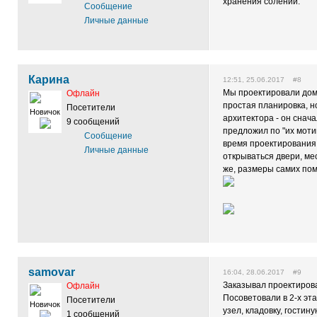
хранения солений.
Сообщение
Личные данные
Карина
12:51, 25.06.2017 #8
Мы проектировали дом 
Офлайн
простая планировка, н
Посетители
Новичок
архитектора - он снач
9 сообщений
предложил по "их моти
Сообщение
время проектирования 
Личные данные
открываться двери, ме
же, размеры самих по
samovar
16:04, 28.06.2017 #9
Заказывал проектирова
Офлайн
Посоветовали в 2-х эта
Посетители
Новичок
узел, кладовку, гостину
1 сообщений