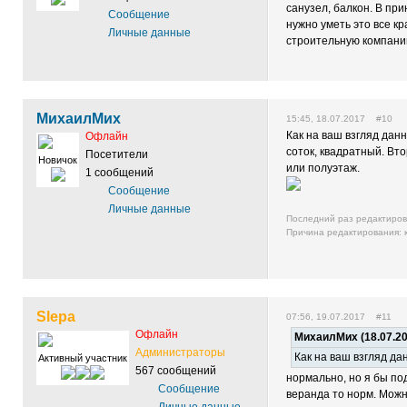
санузел, балкон. В пр
Сообщение
нужно уметь это все к
Личные данные
строительную компани
МихаилМих
15:45, 18.07.2017 #10
Как на ваш взгляд дан
Офлайн
соток, квадратный. Вт
Посетители
Новичок
или полуэтаж.
1 сообщений
Сообщение
Личные данные
Последний раз редактиро
Причина редактирования: 
Slepa
07:56, 19.07.2017 #11
Офлайн
МихаилМих (18.07.20
Администраторы
Как на ваш взгляд да
Активный участник
567 сообщений
нормально, но я бы под
Сообщение
веранда то норм. Можн