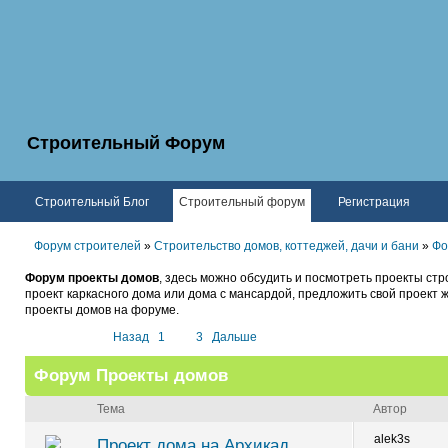
Строительный Форум
Строительный Блог
Строительный форум
Регистрация
Форум строителей
»
Строительство домов, коттеджей, дачи и бани
»
Фо
Форум проекты домов
, здесь можно обсудить и посмотреть проекты ст
проект каркасного дома или дома с мансардой, предложить свой проект 
проекты домов на форуме.
Назад
1
2
3
Дальше
Форум Проекты домов
Тема
Автор
alek3s
Проект дома на Архикад