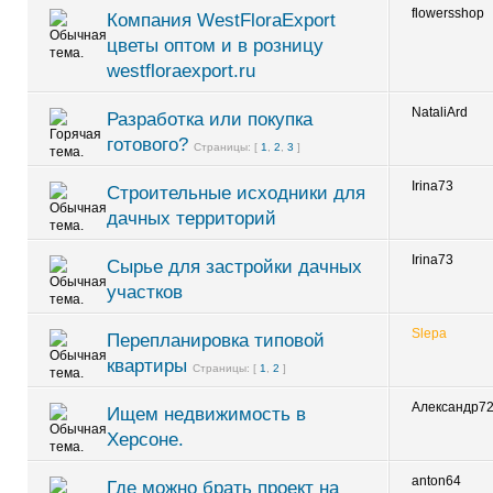
flowersshop
Компания WestFloraExport
цветы оптом и в розницу
westfloraexport.ru
NataliArd
Разработка или покупка
готового?
Страницы: [
1
,
2
,
3
]
Irina73
Строительные исходники для
дачных территорий
Irina73
Сырье для застройки дачных
участков
Slepa
Перепланировка типовой
квартиры
Страницы: [
1
,
2
]
Александр7
Ищем недвижимость в
Херсоне.
anton64
Где можно брать проект на