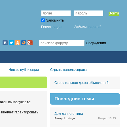
Войти
Запомнить
Регистрация
Забыли пароль?
Обсуждения
Новые публикации
Скрыть панель справа
Строительная доска объявлений
Последние темы
окон вы получаете:
озволяет гарантировать
Дом дачного типа
Автор: kozitsyn
Вчера, 13:35