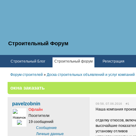
Строительный Форум
Строительный Блог
Строительный форум
Регистрация
Форум строителей
»
Доска строительных объявлений и услуг компаний
окна заказать
pavelzobnin
09:58, 07.06.2016 #1
Наша компания произво
Офлайн
Посетители
Новичок
отделку откосов, вклю
19 сообщений
высочайшие показател
Сообщение
установку отливов
Личные данные