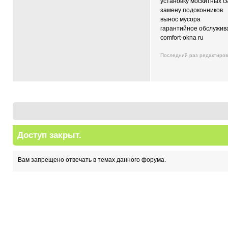
установку москитных с
замену подоконников
вынос мусора
гарантийное обслужив
comfort-okna ru
Последний раз редактиро
Доступ закрыт.
Вам запрещено отвечать в темах данного форума.