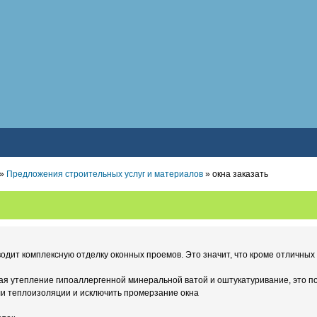
»
Предложения строительных услуг и материалов
» окна заказать
дит комплексную отделку оконных проемов. Это значит, что кроме отличных 
чая утепление гипоаллергенной минеральной ватой и оштукатуривание, это п
и теплоизоляции и исключить промерзание окна