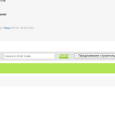
еток
ание
вал
Slepa
08:18, 08.06.2016
Найти