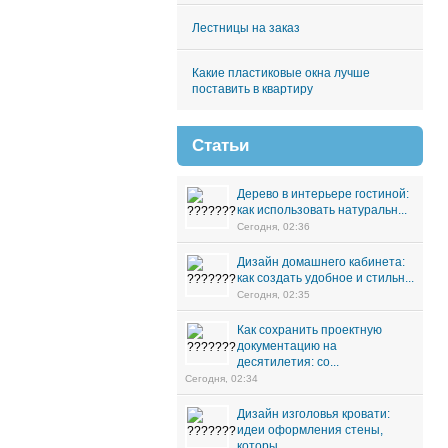
Лестницы на заказ
Какие пластиковые окна лучше
поставить в квартиру
Статьи
Дерево в интерьере гостиной:
как использовать натуральн...
Сегодня, 02:36
Дизайн домашнего кабинета:
как создать удобное и стильн...
Сегодня, 02:35
Как сохранить проектную
документацию на
десятилетия: со...
Сегодня, 02:34
Дизайн изголовья кровати:
идеи оформления стены,
которы...