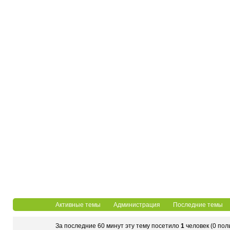
Активные темы
Администрация
Последние темы
За последние 60 минут эту тему посетило
1
человек (0 пол