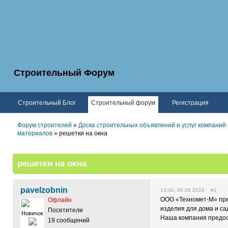
Строительный Форум
Строительный Блог
Строительный форум
Регистрация
Форум строителей
»
Доска строительных объявлений и услуг компаний
материалов
» решетки на окна
решетки на окна
pavelzobnin
13:40, 06.06.2016 #1
ООО «Техномет-М» пре
Офлайн
изделия для дома и сад
Посетители
Новичок
Наша компания предос
19 сообщений