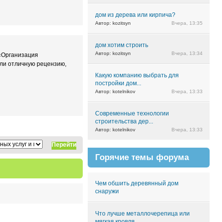
дом из дерева или кирпича?
Автор: kozitsyn
Вчера, 13:35
дом хотим строить
Автор: kozitsyn
Вчера, 13:34
 «Организация
или отличную рецензию,
Какую компанию выбрать для
постройки дом...
Автор: kotelnikov
Вчера, 13:33
Современные технологии
строительства дер...
Автор: kotelnikov
Вчера, 13:33
Перейти
Горячие темы форума
Чем обшить деревянный дом
снаружи
Что лучше металлочерепица или
мягкая кровля