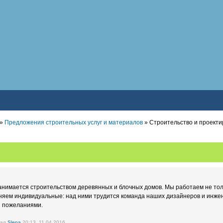
»
Предложения строительных услуг и материалов
» Строительство и проект
анимается строительством деревянных и блочных домов. Мы работаем не тол
няем индивидуальные: над ними трудится команда наших дизайнеров и инжен
и пожеланиями.
вал
Slepa
20:13, 11.04.2016