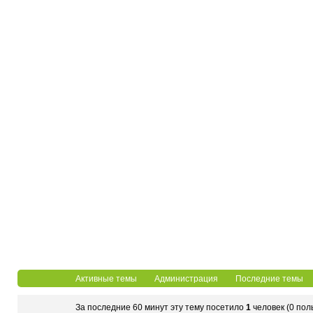
Активные темы
Администрация
Последние темы
За последние 60 минут эту тему посетило
1
человек (0 пол