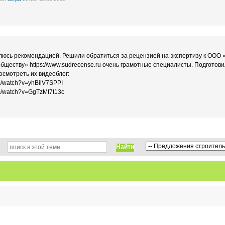
люсь рекомендацией. Решили обратиться за рецензией на экспертизу к ООО
ществу» https://www.sudrecense.ru очень грамотные специалисты. Подготов
смотреть их видеоблог:
m/watch?v=yhBilV7SPPI
om/watch?v=GgTzMt7t13c
Найти