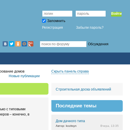
Войти
Запомнить
Регистрация
Забыли пароль?
Обсуждения
ирование домов
Скрыть панель справа
Новые публикации
Строительная доска объявлений
Последние темы
ько с типовыми
еров – конечно, в
Дом дачного типа
Автор: kozitsyn
Вчера, 13:35