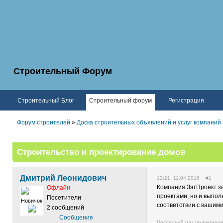
Строительный Форум
Строительный Блог
Строительный форум
Регистрация
Форум строителей
»
Доска строительных объявлений и услуг компаний
Строительство и проектирование домов
Дмитрий Леонидович
12:21, 11.04.2016 #1
Компания ЗэтПроект з
Офлайн
проектами, но и выпол
Посетители
Новичок
соответствии с вашим
2 сообщений
Сообщение
Последний раз редактиро