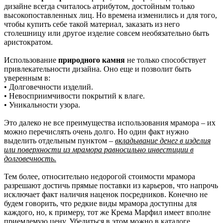
дизайне всегда считалось атрибутом, достойным только
высокопоставленных лиц. Но времена изменились и для того,
чтобы купить себе такой материал, заказать из него
столешницу или другое изделие совсем необязательно быть
аристократом.
Использование
природного камня
не только способствует
привлекательности дизайна. Оно еще и позволит быть
уверенным в:
• Долговечности изделий.
• Невосприимчивости покрытий к влаге.
• Уникальности узора.
Это далеко не все преимущества использования мрамора – их
можно перечислять очень долго. Но один факт нужно
выделить отдельным пунктом –
вкладывание денег в изделия
или поверхности из мрамора равносильно инвестиции в
долговечность.
Тем более, относительно недорогой стоимости мрамора
разрешают достичь прямые поставки из карьеров, что напрочь
исключает факт наличия наценок посредников. Конечно не
будем говорить, что редкие виды мрамора доступны для
каждого, но, к примеру, тот же Крема Марфил имеет вполне
приемлемую цену. Убедиться в этом можно в каталоге