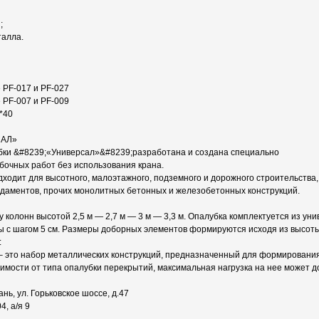
;
талла.
PF-017 и PF-027
PF-007 и PF-009
*40
САЛ»
ки &#8239;«Универсал»&#8239;разработана и создана специально
бочных работ без использования крана.
ходит для высотного, малоэтажного, подземного и дорожного строительства
ндаментов, прочих монолитных бетонных и железобетонных конструкций.
 колонн высотой 2,5 м — 2,7 м — 3 м — 3,3 м. Опалубка комплектуется из ун
ы с шагом 5 см. Размеры доборных элементов формируются исходя из высоты
:
– это набор металлических конструкций, предназначенный для формировани
симости от типа опалубки перекрытий, максимальная нагрузка на нее может до
зань, ул. Горьковское шоссе, д.47
, а/я 9