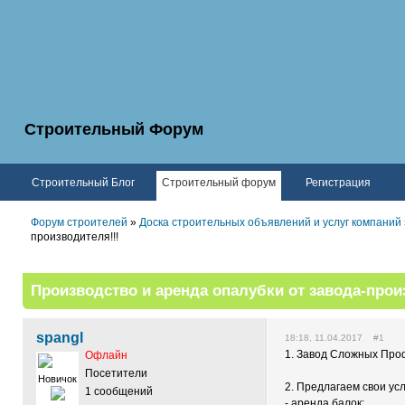
Строительный Форум
Строительный Блог
Строительный форум
Регистрация
Форум строителей
»
Доска строительных объявлений и услуг компаний
производителя!!!
Производство и аренда опалубки от завода-прои
spangl
18:18, 11.04.2017 #1
1. Завод Сложных Пр
Офлайн
Посетители
Новичок
2. Предлагаем свои усл
1 сообщений
- аренда балок;