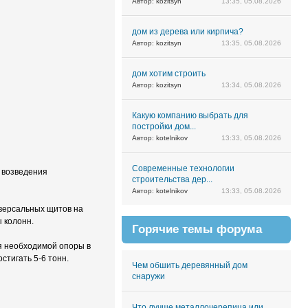
Автор: kozitsyn
13:35, 05.08.2026
дом из дерева или кирпича?
Автор: kozitsyn
13:35, 05.08.2026
дом хотим строить
Автор: kozitsyn
13:34, 05.08.2026
Какую компанию выбрать для
постройки дом...
Автор: kotelnikov
13:33, 05.08.2026
Современные технологии
, возведения
строительства дер...
Автор: kotelnikov
13:33, 05.08.2026
иверсальных щитов на
 колонн.
Горячие темы форума
я необходимой опоры в
стигать 5-6 тонн.
Чем обшить деревянный дом
снаружи
Что лучше металлочерепица или