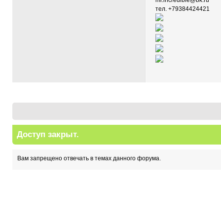
mr.incredible@bk.ru
тел. +79384424421
Доступ закрыт.
Вам запрещено отвечать в темах данного форума.