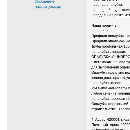
Сообщение
- аренда опалубки;
Личные данные
- аренда оборудования
- продольная резка ме
Наши продукты:
- профили:
Профили опалубочные 
Профили опалубочные 
Труба профильная 100
- опалубка стеновая:
ОПАЛУБКА «УНИВЕР
Система&#8239;опалуб
для выполнения опалу
Опалубка идеально под
колонн,ростверков,фу
- опалубка колонн:
Мы выпускаем опалубку
любое сечение колонн
- опалубка перекрытий
Опалубка перекрытий 
строительстве. В зави
4. Адрес: 420004, г. Ка
Почтовый адрес: 420004