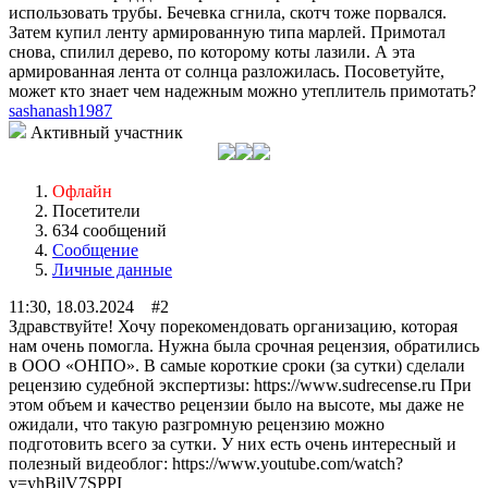
использовать трубы. Бечевка сгнила, скотч тоже порвался.
Затем купил ленту армированную типа марлей. Примотал
снова, спилил дерево, по которому коты лазили. А эта
армированная лента от солнца разложилась. Посоветуйте,
может кто знает чем надежным можно утеплитель примотать?
sashanash1987
Активный участник
Офлайн
Посетители
634 сообщений
Сообщение
Личные данные
11:30, 18.03.2024 #2
Здравствуйте! Хочу порекомендовать организацию, которая
нам очень помогла. Нужна была срочная рецензия, обратились
в ООО «ОНПО». В самые короткие сроки (за сутки) сделали
рецензию судебной экспертизы: https://www.sudrecense.ru При
этом объем и качество рецензии было на высоте, мы даже не
ожидали, что такую разгромную рецензию можно
подготовить всего за сутки. У них есть очень интересный и
полезный видеоблог: https://www.youtube.com/watch?
v=yhBilV7SPPI