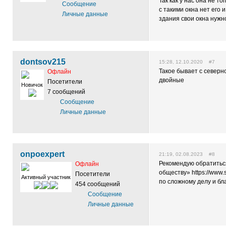
Так как у нас она не т
Сообщение
с такими окна нет его 
Личные данные
здания свои окна нужн
dontsov215
15:28, 12.10.2020 #7
Такое бывает с северн
Офлайн
двойные
Посетители
Новичок
7 сообщений
Сообщение
Личные данные
onpoexpert
21:19, 02.08.2023 #8
Рекомендую обратить
Офлайн
обществу» https://www.
Посетители
Активный участник
по сложному делу и бл
454 сообщений
Сообщение
Личные данные