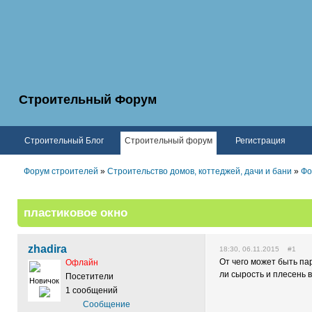
Строительный Форум
Строительный Блог
Строительный форум
Регистрация
Форум строителей
»
Строительство домов, коттеджей, дачи и бани
»
Фо
пластиковое окно
zhadira
18:30, 06.11.2015 #1
От чего может быть па
Офлайн
ли сырость и плесень в
Посетители
Новичок
1 сообщений
Сообщение