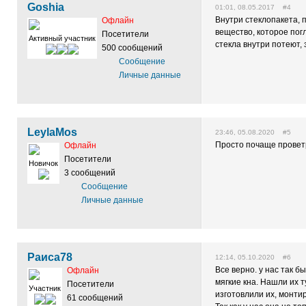
Goshia
01:01, 08.05.2017 #4
Внутри стеклопакета, 
Офлайн
вещество, которое пог
Посетители
Активный участник
стекла внутри потеют, 
500 сообщений
Сообщение
Личные данные
LeylaMos
23:46, 05.08.2020 #5
Просто почаще провет
Офлайн
Посетители
Новичок
3 сообщений
Сообщение
Личные данные
Раиса78
12:14, 05.10.2020 #6
Все верно. у нас так б
Офлайн
мягкие кна. Нашли их ту
Посетители
Участник
изготовлили их, монти
61 сообщений