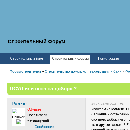
Строительный Форум
Строительный Блог
Строительный форум
Регистрация
Форум строителей
»
Строительство домов, коттеджей, дачи и бани
»
Фо
ПСУЛ или пена на доборе ?
Panzer
14:37, 16.05.2016 #1
Уважаемые коллеги. Об
Офлайн
балконных остеклений 
Посетители
Новичок
оконного добора что п
5 сообщений
то и другое вместе ? Е
Сообщение