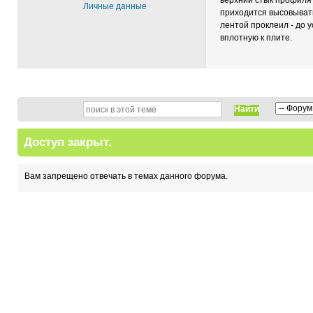
верхний стык профиля 
Личные данные
приходится высовыватьс
лентой проклеил - до у
вплотную к плите.
Найти
Доступ закрыт.
Вам запрещено отвечать в темах данного форума.