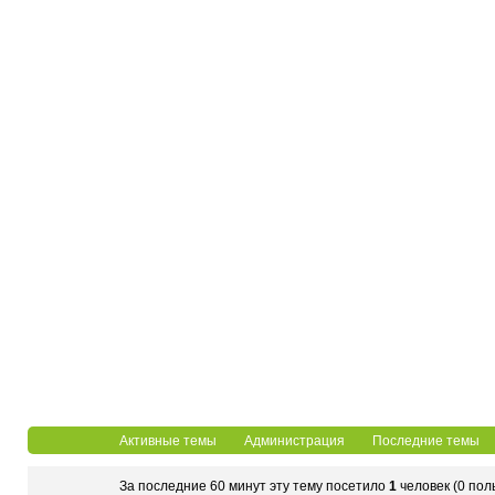
Активные темы
Администрация
Последние темы
За последние 60 минут эту тему посетило
1
человек (0 пол