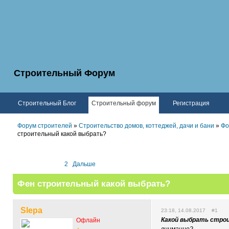
Строительный Форум
Строительный Блог
Строительный форум
Регистрация
Форум строителей
»
Строительство домов, коттеджей, дачи и бани
»
Фо
строительный какой выбрать?
1
2
Дальше
Фен строительный какой выбрать?
Slepa
23:18, 14.08.2017 #1
Какой выбрать стро
Офлайн