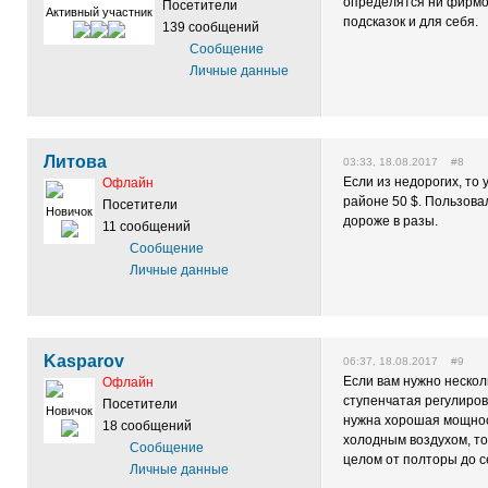
определятся ни фирмо
Посетители
Активный участник
подсказок и для себя.
139 сообщений
Сообщение
Личные данные
Литова
03:33, 18.08.2017 #8
Если из недорогих, то 
Офлайн
районе 50 $. Пользовал
Посетители
Новичок
дороже в разы.
11 сообщений
Сообщение
Личные данные
Kasparov
06:37, 18.08.2017 #9
Если вам нужно нескол
Офлайн
ступенчатая регулиров
Посетители
Новичок
нужна хорошая мощнос
18 сообщений
холодным воздухом, то
Сообщение
целом от полторы до с
Личные данные