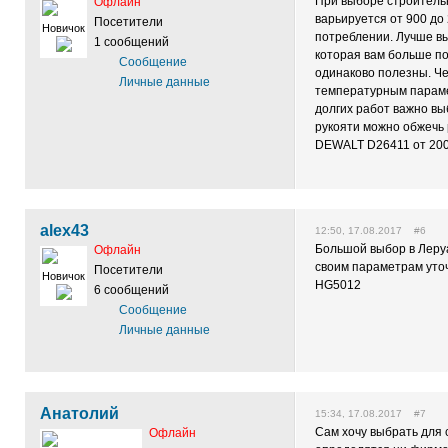
При выборе строитель
Офлайн
варьируется от 900 до 
Посетители
Новичок
потреблении. Лучше в
1 сообщений
которая вам больше по
Сообщение
одинаково полезны. Ч
Личные данные
температурным параме
долгих работ важно вы
рукояти можно обжечь 
DEWALT D26411 от 200
alex43
12:50, 17.08.2017 #6
Большой выбор в Леру
Офлайн
своим параметрам уточ
Посетители
Новичок
HG5012
6 сообщений
Сообщение
Личные данные
Анатолий
15:34, 17.08.2017 #7
Сам хочу выбрать для с
Офлайн