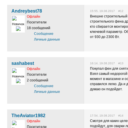
Andreybest78
15:55, 19.08.2017 #12
Внешне строительный 
Офлайн
строительного фена др
Посетители
Новичок
кто сбирается монтиро
18 сообщений
ключевой параметр. О
Сообщение
от 930 до 2300 Вт.
Личные данные
sashabest
16:14, 19.08.2017 #13
Покупал фен для сняти
Офлайн
Взял самый недорогой 
Посетители
Новичок
момент в магазине и о
2 сообщений
справился легко. Да и 
Сообщение
думаю он подойдет.
Личные данные
TheAviator1982
17:54, 19.08.2017 #14
Смотря для каких целе
Офлайн
подойдут, для сварки л
Посетители