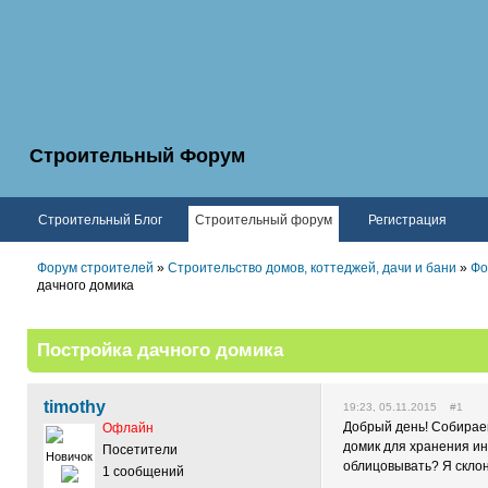
Строительный Форум
Строительный Блог
Строительный форум
Регистрация
Форум строителей
»
Строительство домов, коттеджей, дачи и бани
»
Фо
дачного домика
Постройка дачного домика
timothy
19:23, 05.11.2015 #1
Добрый день! Собирае
Офлайн
домик для хранения ин
Посетители
Новичок
облицовывать? Я скло
1 сообщений