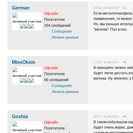
German
15:33, 19.04.2017 #4
Если металлопрофиль 
Офлайн
применения, то можно и
Посетители
Активный участник
Но, мы раньше исполь
204 сообщений
"вагонка". Паз в паз.
Сообщение
Личные данные
MissOksin
17:52, 19.04.2017 #5
В принципе, можно лю
Офлайн
будет легче достать ил
Посетители
Активный участник
вагонка. Ну. конечно, 
66 сообщений
Сообщение
Личные данные
Goshia
00:57, 23.04.2017 #6
В таком небольшом сар
Офлайн
будет очень жарко, даж
Посетители
Активный участник
садовым инструментом.