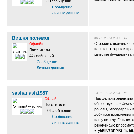
500 сообщений
Сообщение
Личные данные
Вишня полевая
06:20, 23.04.2017 #7
Строили сарайчик из д
Офлайн
палетов. Покрыли пропи
Посетители
Участник
качестве фундамента т
44 сообщений
Сообщение
Личные данные
sashanash1987
13:02, 18.03.2024 #8
Нам делали рецензию
Офлайн
обществу» https://www.
Посетители
Активный участник
работы, благодаря их 
634 сообщений
добиться назначения п
Сообщение
нашу пользу. Есть их 
Личные данные
рекомендую к просмотр
v=yhBilV7SPPI&t=1s htt