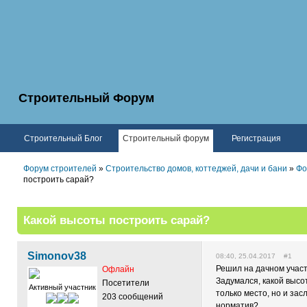
Строительный Форум
Строительный Блог
Строительный форум
Регистрация
Форум строителей
»
Строительство домов, коттеджей, дачи и бани
»
Фо
построить сарай?
Какой высоты построить сарай?
Simonov38
08:40, 25.04.2017 #1
Решил на дачном участ
Офлайн
Задумался, какой высо
Посетители
Активный участник
только место, но и зас
203 сообщений
норматив?