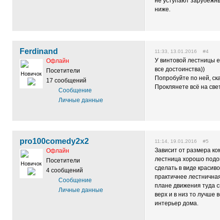
не уступают зарубежны
ниже.
Ferdinand
11:33, 13.01.2016 #4
У винтовой лестницы 
Офлайн
все достоинства))
Посетители
Новичок
Попробуйте по ней, ск
17 сообщений
Проклянете всё на све
Сообщение
Личные данные
pro100comedy2x2
11:14, 19.01.2016 #5
Зависит от размера ко
Офлайн
лестница хорошо подой
Посетители
Новичок
сделать в виде красив
4 сообщений
практичнее лестничная
Сообщение
плане движения туда с
Личные данные
верх и в низ то лучше 
интерьер дома.