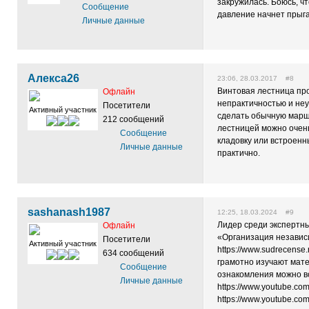
закружилась. Боюсь, ч
Сообщение
давление начнет прыга
Личные данные
Алекса26
23:06, 28.03.2017 #8
Винтовая лестница пр
Офлайн
непрактичностью и неу
Посетители
Активный участник
сделать обычную марш
212 сообщений
лестницей можно очень
Сообщение
кладовку или встроенн
Личные данные
практично.
sashanash1987
12:25, 18.03.2024 #9
Лидер среди экспертн
Офлайн
«Организация незави
Посетители
Активный участник
https://www.sudrecens
634 сообщений
грамотно изучают мат
Сообщение
ознакомления можно в
Личные данные
https://www.youtube.c
https://www.youtube.co