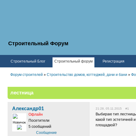
Строительный Форум
Строительный Блог
Строительный форум
Регистрация
Форум строителей
»
Строительство домов, коттеджей, дачи и бани
»
Фо
лестница
Александр01
21:28, 05.11.2015 #1
Выбираю тип лестницы
Офлайн
какой тип эстетичней 
Посетители
Новичок
площадкой?
5 сообщений
Сообщение