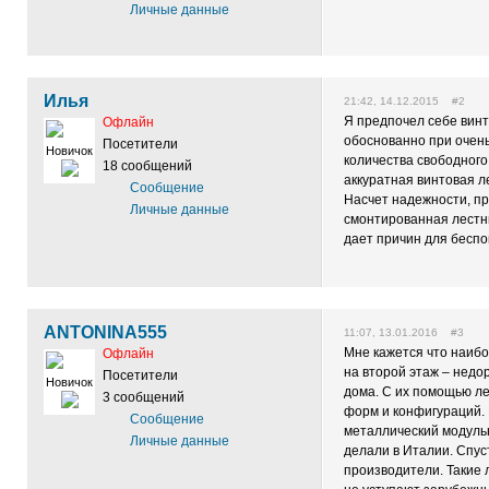
Личные данные
Илья
21:42, 14.12.2015 #2
Я предпочел себе вин
Офлайн
обоснованно при очень
Посетители
Новичок
количества свободного
18 сообщений
аккуратная винтовая л
Сообщение
Насчет надежности, п
Личные данные
смонтированная лестн
дает причин для беспо
ANTONINA555
11:07, 13.01.2016 #3
Мне кажется что наиб
Офлайн
на второй этаж – недо
Посетители
Новичок
дома. С их помощью ле
3 сообщений
форм и конфигураций.
Сообщение
металлический модуль
Личные данные
делали в Италии. Спус
производители. Такие 