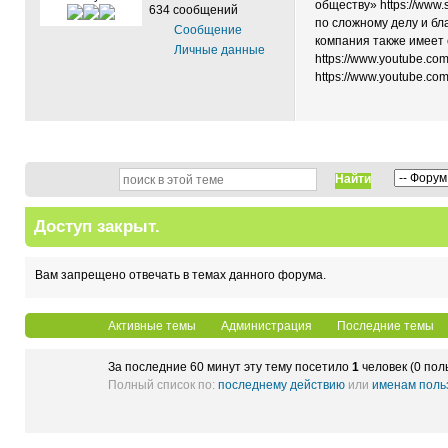
обществу» https://www.
634 сообщений
по сложному делу и бл
Сообщение
компания также имеет 
Личные данные
https://www.youtube.co
https://www.youtube.c
Найти
Доступ закрыт.
Вам запрещено отвечать в темах данного форума.
Активные темы
Администрация
Последние темы
За последние 60 минут эту тему посетило
1
человек (0 пол
Полный список по:
последнему действию
или
именам поль