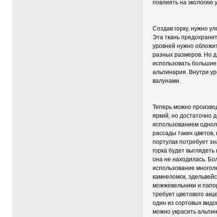
повлиять на экологию у
Создав горку, нужно у
Эта ткань предохранит
уровней нужно обложи
разных размеров. Но 
использовать большие
альпинария. Внутри у
валунами.
Теперь можно производ
яркий, но достаточно 
использованием однол
рассады таких цветов, 
портулак потребует зн
горка будет выглядеть 
она не находилась. Б
использование многоле
камнеломок, эдельвейс
можжевельники и папо
требует цветового акц
один из сортовых видо
можно украсить альпи