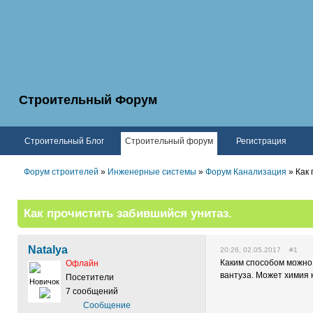
Строительный Форум
Строительный Блог
Строительный форум
Регистрация
Форум строителей
»
Инженерные системы
»
Форум Канализация
» Как 
Как прочистить забившийся унитаз.
Natalya
20:26, 02.05.2017 #1
Каким способом можно 
Офлайн
вантуза. Может химия к
Посетители
Новичок
7 сообщений
Сообщение