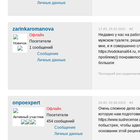
Личные данные
zarinkaromanova
17:45, 15.02.2021 #2
Недавно у нас на рабо
Офлайн
мужском туалете, реши
Посетители
Новичок
мне, и я совершенно с
1 сообщений
https://vodokanal64.ru
Сообщение
проблему)) понравилос
Личные данные
большое
Последний раз редактиро
onpoexpert
20:45, 02.08.2023 #3
Очень сложное дело см
Офлайн
которую нам подгото
Посетители
Активный участник
https://www.sudrecense
454 сообщений
побыстрее, чтобы адво
Сообщение
основании этой реценз
Личные данные