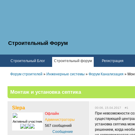
Строительный Форум
Строительный Блог
Строительный форум
Регистрация
Форум строителей
»
Инженерные системы
»
Форум Канализация
» Монт
Монтаж и установка септика
Slepa
00:06, 15.04.2017 #1
При невозможности со
Офлайн
существующей централ
Администраторы
Активный участник
установка септика мож
567 сообщений
решением, когда необ
Сообщение