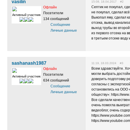
vasilin
15:08, 18.04.2017 #2
Септик не покупал, сд
Офлайн
не покупал, сделал всё
Посетители
Активный участник
Выкопал яму, сделал к
134 сообщений
отсека, вывод канализа
Сообщение
выход трубы во второй
Личные данные
из первого отсека на в
в третьем отсеке воду
sashanash1987
11:19, 18.03.2024 #3
Всем здравствуйте. Хо
Офлайн
могли выбрать достойн
Посетители
Активный участник
доверить подготовку ре
634 сообщений
согласны с экспертизо
Сообщение
остановились на ООО 
Личные данные
обществу»: https://www
Все сделали качествен
очень помогла выиграт
видеоблог, очень сод
https://www.youtube.c
https://www.youtube.co