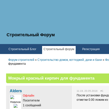
Строительный Форум
Строительный Блог
Строительный форум
Регистрация
Форум строителей
»
Строительство домов, коттеджей, дачи и бани
»
Фо
фундамента
Мокрый красный кирпич для фундамента
Alders
11:19, 20.05.2016 #1
После установки фунд
Офлайн
отметки 0.00 ложим из
Посетители
Новичок
1 сообщений