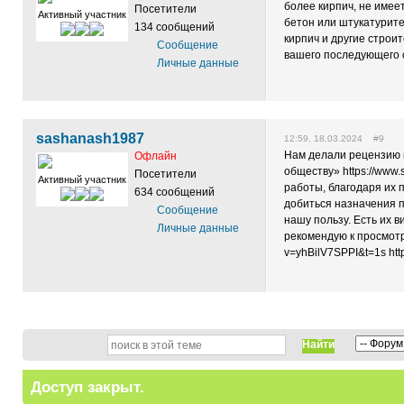
более кирпич, не имее
Посетители
Активный участник
бетон или штукатурите
134 сообщений
кирпич и другие строи
Сообщение
вашего последующего с
Личные данные
sashanash1987
12:59, 18.03.2024 #9
Нам делали рецензию
Офлайн
обществу» https://www.
Посетители
Активный участник
работы, благодаря их 
634 сообщений
добиться назначения п
Сообщение
нашу пользу. Есть их 
Личные данные
рекомендую к просмотр
v=yhBilV7SPPI&t=1s htt
Найти
Доступ закрыт.