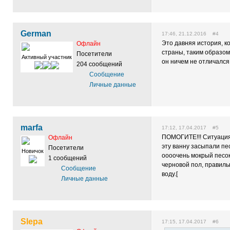
German
17:46, 21.12.2016 #4
Это давняя история, к
Офлайн
страны, таким образом
Посетители
Активный участник
он ничем не отличался,
204 сообщений
Сообщение
Личные данные
marfa
17:12, 17.04.2017 #5
ПОМОГИТЕ!!! Ситуация 
Офлайн
эту ванну засыпали пес
Посетители
Новичок
оооочень мокрый песок
1 сообщений
черновой пол, правильн
Сообщение
воду.[
Личные данные
Slepa
17:15, 17.04.2017 #6