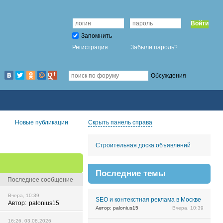
Войти
Запомнить
Регистрация
Забыли пароль?
Обсуждения
Новые публикации
Скрыть панель справа
Строительная доска объявлений
Последние темы
Последнее сообщение
Вчера, 10:39
SEO и контекстная реклама в Москве
Автор:
palonius15
Автор: palonius15
Вчера, 10:39
16:26, 03.08.2026