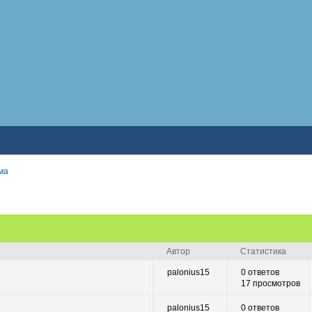
ма
Автор
Статистика
palonius15
0 ответов
17 просмотров
palonius15
0 ответов