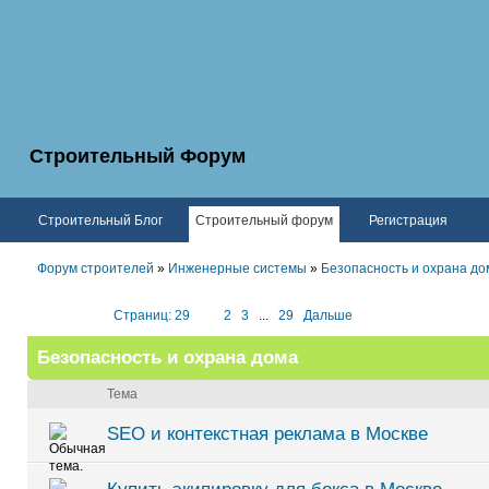
Строительный Форум
Строительный Блог
Строительный форум
Регистрация
Форум строителей
»
Инженерные системы
»
Безопасность и охрана до
Страниц: 29
1
2
3
...
29
Дальше
Безопасность и охрана дома
Тема
SEO и контекстная реклама в Москве