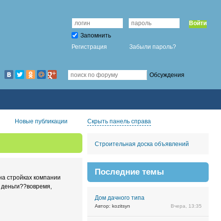
Войти
Запомнить
Регистрация
Забыли пароль?
Обсуждения
Новые публикации
Скрыть панель справа
Строительная доска объявлений
Последние темы
 на стройках компании
т деньги??вовремя,
Дом дачного типа
Автор: kozitsyn
Вчера, 13:35