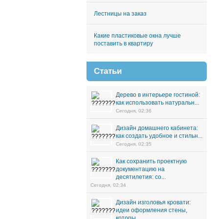
Лестницы на заказ
Какие пластиковые окна лучше
поставить в квартиру
Статьи
Дерево в интерьере гостиной:
как использовать натуральн...
Сегодня, 02:36
Дизайн домашнего кабинета:
как создать удобное и стильн...
Сегодня, 02:35
Как сохранить проектную
документацию на
десятилетия: со...
Сегодня, 02:34
Дизайн изголовья кровати:
идеи оформления стены,
которы...