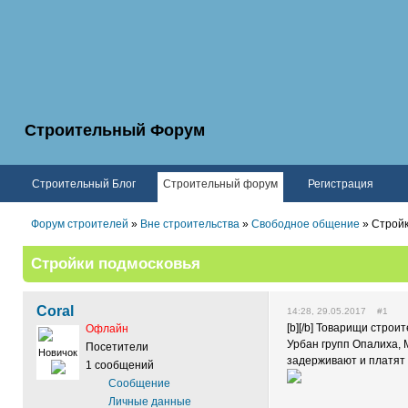
Строительный Форум
Строительный Блог
Строительный форум
Регистрация
Форум строителей
»
Вне строительства
»
Свободное общение
» Стройк
Стройки подмосковья
Coral
14:28, 29.05.2017 #1
[b][/b] Товарищи стро
Офлайн
Урбан групп Опалиха, 
Посетители
Новичок
задерживают и платят
1 сообщений
Сообщение
Личные данные