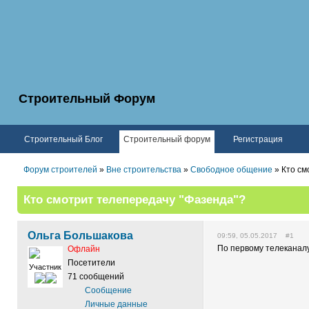
Строительный Форум
Строительный Блог
Строительный форум
Регистрация
Форум строителей
»
Вне строительства
»
Свободное общение
» Кто см
Кто смотрит телепередачу "Фазенда"?
Ольга Большакова
09:59, 05.05.2017 #1
По первому телеканалу
Офлайн
Посетители
Участник
71 сообщений
Сообщение
Личные данные