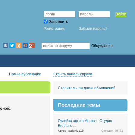
Войти
Запомнить
Регистрация
Забыли пароль?
Обсуждения
Новые публикации
Скрыть панель справа
Строительная доска объявлений
Последние темы
зного.
Оклейка авто в Москве | Студия
Brothers-...
Автор: palonius15
Сегодня, 06:51