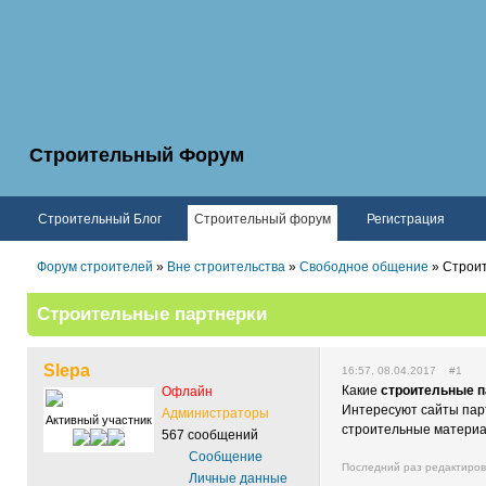
Строительный Форум
Строительный Блог
Строительный форум
Регистрация
Форум строителей
»
Вне строительства
»
Свободное общение
» Строи
Строительные партнерки
Slepa
16:57, 08.04.2017 #1
Какие
строительные п
Офлайн
Интересуют сайты пар
Администраторы
Активный участник
строительные матери
567 сообщений
Сообщение
Последний раз редактиро
Личные данные