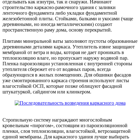
отделывать как изнутри, так и снаружи. Начинают
строительство каркасно-рамочного здания с заливки
ленточного фундамента либо укладки фундаментной
железобетонной плиты. Стойками, балками и укосами (чаще
деревянными, но иногда металлическими) создают
пространственную раму дома, основу перекрытий.
Плитами минеральной ваты заполняют пустоты образованные
деревянными деталями каркаса. Утеплитель извне защищают
мембраной от ветра и воды, которая не дает проникать в
теплоизоляцию влаге, но пропускает наружу водяной пар.
Пленка пароизоляции установленная с внутренней стороны
утеплителя сбережет его от водяных паров, всегда
образующихся в жилых помещениях. Для обшивки фасадов
уже смонтированного каркаса строения используют листы
влагостойкой ОСП, которые позже облицуют фасадной
штукатуркой, сайдингом или клинкером.
Стропильную систему награждают многослойным
кровельным «пирогом», состоящим из пароизоляционной
пленки, слоя теплоизоляции, влагостойкой, ветрозащитной
единой мембраны. Для каркасного здания лучше выбирать