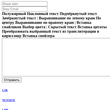
Полужирный
Наклонный текст
Подчёркнутый текст
Зачёркнутый текст
|
Выравнивание по левому краю
По
центру
Выравнивание по правому краю
|
Вставка
смайликов
Выбор цвета
|
Скрытый текст
Вставка цитаты
Преобразовать выбранный текст из транслитерации в
кириллицу
Вставка спойлера
Отправить
1.5K
человек
1.8M